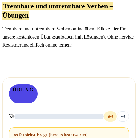
Trennbare und untrennbare Verben –
Übungen
Trennbare und untrennbare Verben online üben! Klicke hier für
unsere kostenlosen Übungsaufgaben (mit Lösungen). Ohne nervige
Registrierung einfach online lernen:
ÜBUNG
🚀
🔥
0
⭐
0
👀
Du siehst Frage
(bereits beantwortet)