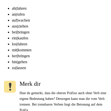
ab
|
fahren
an
|
rufen
auf
|
wachen
aus
|
ziehen
bei
|
bringen
ein
|
kaufen
los
|
fahren
mit
|
kommen
her
|
bringen
hin
|
gehen
zu
|
lassen
Merk dir
Hast du gemerkt, dass die oberen Präfixe auch ohne Verb eine
eigene Bedeutung haben? Deswegen kann man die vom Verb
trennen. Bei trennbaren Verben liegt die Betonung auf dem
Präfix.