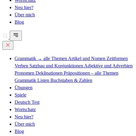
Wortschatz
Neu hier?
Über mich
Blog
Grammatik
→ alle Themen
Artikel und Nomen
Zeitformen
Verben
Satzbau und Konjunktionen
Adjektive und Adverbien
Pronomen
Deklinationen
Präpositionen – alle Themen
Grammatik Listen
Buchstaben & Zahlen
Übungen
Spiele
Deutsch Test
Wortschatz
Neu hier?
Über mich
Blog