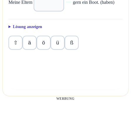
Meine Eltern
gern ein Boot. (haben)
Lösung anzeigen
ä
ö
ü
ß
⇧
Überprüfen
WERBUNG