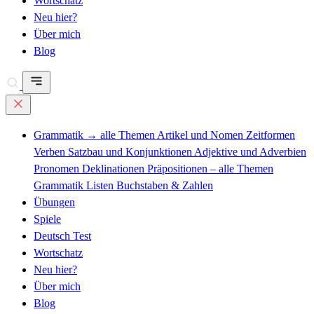
Wortschatz
Neu hier?
Über mich
Blog
Grammatik
→ alle Themen
Artikel und Nomen
Zeitformen
Verben
Satzbau und Konjunktionen
Adjektive und Adverbien
Pronomen
Deklinationen
Präpositionen – alle Themen
Grammatik Listen
Buchstaben & Zahlen
Übungen
Spiele
Deutsch Test
Wortschatz
Neu hier?
Über mich
Blog