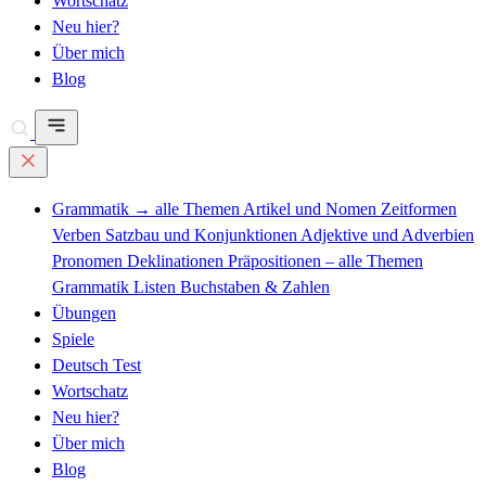
Wortschatz
Neu hier?
Über mich
Blog
Grammatik
→ alle Themen
Artikel und Nomen
Zeitformen
Verben
Satzbau und Konjunktionen
Adjektive und Adverbien
Pronomen
Deklinationen
Präpositionen – alle Themen
Grammatik Listen
Buchstaben & Zahlen
Übungen
Spiele
Deutsch Test
Wortschatz
Neu hier?
Über mich
Blog