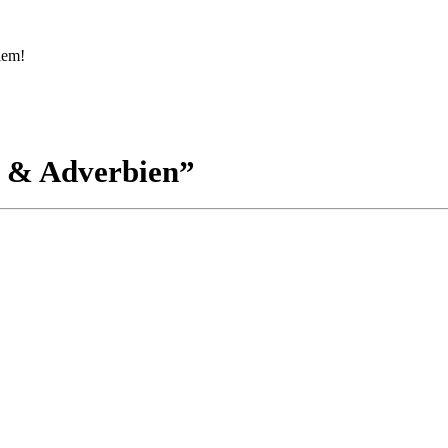
lem!
 & Adverbien”