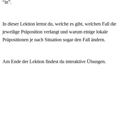
“in”.
In dieser Lektion lernst du, welche es gibt, welchen Fall die
jeweilige Präposition verlangt und warum einige lokale
Präpositionen je nach Situation sogar den Fall ändern.
Am Ende der Lektion findest du interaktive Übungen.
Inhalt:
Welche lokalen Präpositionen gibt es?
„Zu“ oder „nach“ – was ist der Unterschied?
„Nach“ oder „in“ – was ist der Unterschied?
„Aus“ oder „von“ – was ist der Unterschied?
Präpositionen und Artikel
Lokale Präpositionen – Zusammenfassung
Lokale Präpositionen – Übungen
Häufige Fragen
Weitere Lektionen zum Thema: