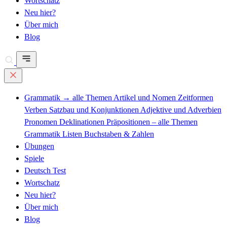
Wortschatz
Neu hier?
Über mich
Blog
Grammatik
→ alle Themen
Artikel und Nomen
Zeitformen
Verben
Satzbau und Konjunktionen
Adjektive und Adverbien
Pronomen
Deklinationen
Präpositionen – alle Themen
Grammatik Listen
Buchstaben & Zahlen
Übungen
Spiele
Deutsch Test
Wortschatz
Neu hier?
Über mich
Blog