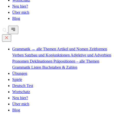
Wortschatz
Neu hier?
Über mich
Blog
Grammatik
→ alle Themen
Artikel und Nomen
Zeitformen
Verben
Satzbau und Konjunktionen
Adjektive und Adverbien
Pronomen
Deklinationen
Präpositionen – alle Themen
Grammatik Listen
Buchstaben & Zahlen
Übungen
Spiele
Deutsch Test
Wortschatz
Neu hier?
Über mich
Blog