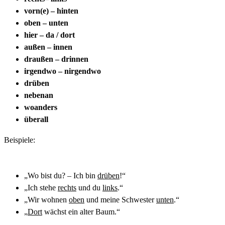
vorn(e) – hinten
oben – unten
hier – da / dort
außen – innen
draußen – drinnen
irgendwo – nirgendwo
drüben
nebenan
woanders
überall
Beispiele:
„Wo bist du? – Ich bin
drüben
!“
„Ich stehe
rechts
und du
links
.“
„Wir wohnen
oben
und meine Schwester
unten
.“
„
Dort
wächst ein alter Baum.“