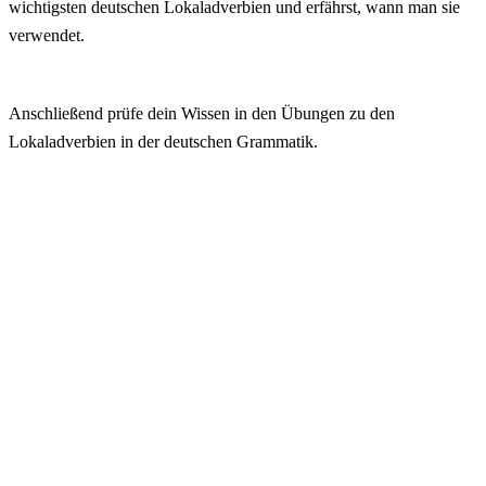
wichtigsten deutschen Lokaladverbien und erfährst, wann man sie
verwendet.
Anschließend prüfe dein Wissen in den Übungen zu den
Lokaladverbien in der deutschen Grammatik.
Inhalt:
Was sind Lokaladverbien und wofür brauchst du sie?
Was solltest du über Lokaladverbien wissen?
Deutsche Lokaladverbien – welche sind das? Liste mit Beispielen
Zusammenfassung
Lokaladverbien – Übungen
Häufige Fragen
Weitere Lektionen zum Thema:
Alle Kapitel anzeigen