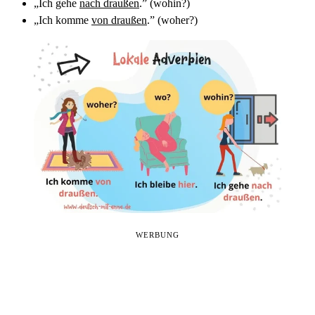
„Ich gehe
nach draußen
.” (wohin?)
„Ich komme
von draußen
.” (woher?)
WERBUNG