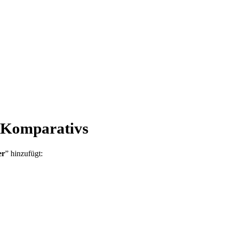
s Komparativs
er
” hinzufügt: