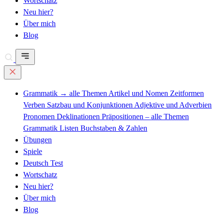
Wortschatz
Neu hier?
Über mich
Blog
Grammatik
→ alle Themen
Artikel und Nomen
Zeitformen
Verben
Satzbau und Konjunktionen
Adjektive und Adverbien
Pronomen
Deklinationen
Präpositionen – alle Themen
Grammatik Listen
Buchstaben & Zahlen
Übungen
Spiele
Deutsch Test
Wortschatz
Neu hier?
Über mich
Blog