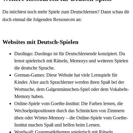
Du möchtest noch mehr Spiele zum Deutschlernen? Dann schau dir
doch einmal die folgenden Ressourcen an:
Websites mit Deutsch-Spielen
Duolingo
: Duolingo ist für Deutschlernende konzipiert. Du
lernst spielerisch mit Rätseln, Memorys und weiteren Spielen
die deutsche Sprache.
German-Games
: Diese Website hat viele Lernspiele für
Kinder. Aber auch Sprachlerner werden ihren Spaß bei der
Wortsuche, dem Galgenmännchen-Spiel oder dem Vokabeln-
Memory haben.
Online-Spiele vom Goethe-Institut
: Die Farben lernen, die
Wechselpräpositionen
durch das Schmücken von Zimmern
üben oder Wörter-Memory – die Online-Spiele vom Goethe-
Institut machen Spaß und helfen beim Lernen.
Wordwall
: Grammatikthemen spielerisch mit Rätseln,