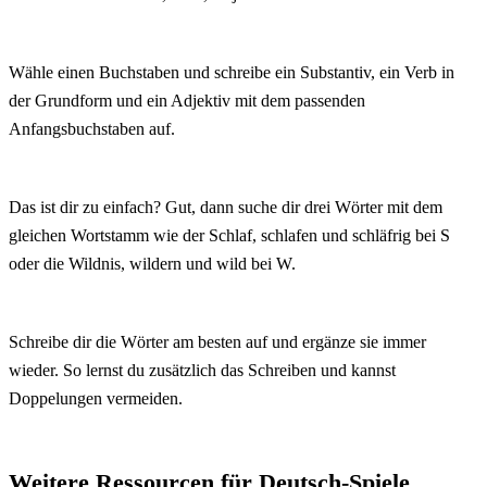
Wähle einen Buchstaben und schreibe ein Substantiv, ein Verb in
der Grundform und ein Adjektiv mit dem passenden
Anfangsbuchstaben auf.
Das ist dir zu einfach? Gut, dann suche dir drei Wörter mit dem
gleichen Wortstamm wie der Schlaf, schlafen und schläfrig bei S
oder die Wildnis, wildern und wild bei W.
Schreibe dir die Wörter am besten auf und ergänze sie immer
wieder. So lernst du zusätzlich das Schreiben und kannst
Doppelungen vermeiden.
Weitere Ressourcen für Deutsch-Spiele