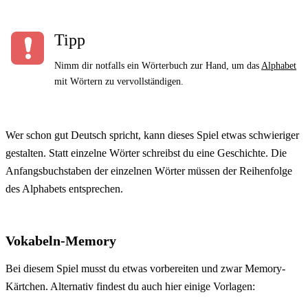
Tipp
Nimm dir notfalls ein Wörterbuch zur Hand, um das
Alphabet
mit Wörtern zu vervollständigen.
Wer schon gut Deutsch spricht, kann dieses Spiel etwas schwieriger
gestalten. Statt einzelne Wörter schreibst du eine Geschichte. Die
Anfangsbuchstaben der einzelnen Wörter müssen der Reihenfolge
des Alphabets entsprechen.
Vokabeln-Memory
Bei diesem Spiel musst du etwas vorbereiten und zwar Memory-
Kärtchen. Alternativ findest du auch hier einige Vorlagen: