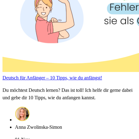
Deutsch für Anfänger – 10 Tipps, wie du anfängst!
Du möchtest Deutsch lernen? Das ist toll! Ich helfe dir gerne dabei
und gebe dir 10 Tipps, wie du anfangen kannst.
Anna Zwolinska-Simon