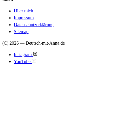
Über mich
Impressum
Datenschutzerklärung
Sitemap
(C) 2026 — Deutsch-mit-Anna.de
Instagram
YouTube