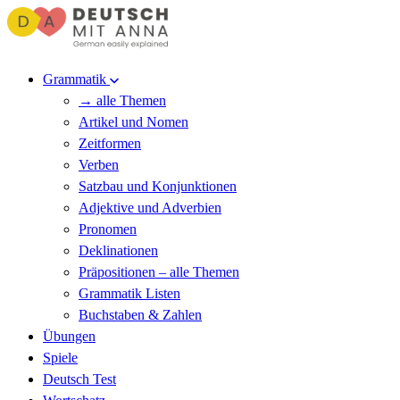
Grammatik
→ alle Themen
Artikel und Nomen
Zeitformen
Verben
Satzbau und Konjunktionen
Adjektive und Adverbien
Pronomen
Deklinationen
Präpositionen – alle Themen
Grammatik Listen
Buchstaben & Zahlen
Übungen
Spiele
Deutsch Test