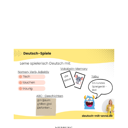
Deutsch Lernen mit den folgenden Spielen
Weitere Ressourcen für Deutsch-Spiele
Deutschlern-Spiele für den DaZ-Unterricht