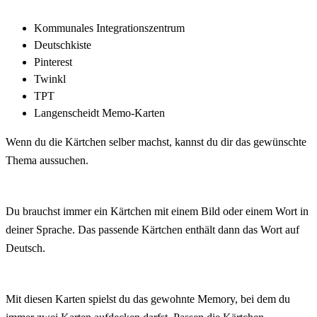
Kommunales Integrationszentrum
Deutschkiste
Pinterest
Twinkl
TPT
Langenscheidt Memo-Karten
Wenn du die Kärtchen selber machst, kannst du dir das gewünschte
Thema aussuchen.
Du brauchst immer ein Kärtchen mit einem Bild oder einem Wort in
deiner Sprache. Das passende Kärtchen enthält dann das Wort auf
Deutsch.
Mit diesen Karten spielst du das gewohnte Memory, bei dem du