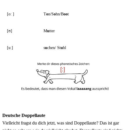
[o: ]
T
o
n/S
o
hn/B
oo
t
[ʊ​]​
M
u
tter
[u:]
s
u
chen/ St
u
hl
Deutsche Doppellaute
Vielleicht fragst du dich jetzt, was sind Doppellaute? Das ist gar