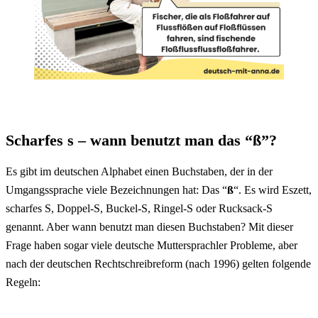
Scharfes s – wann benutzt man das “ß”?
Es gibt im deutschen Alphabet einen Buchstaben, der in der
Umgangssprache viele Bezeichnungen hat: Das “
ß
“. Es wird Eszett,
scharfes S, Doppel-S, Buckel-S, Ringel-S oder Rucksack-S
genannt. Aber wann benutzt man diesen Buchstaben? Mit dieser
Frage haben sogar viele deutsche Muttersprachler Probleme, aber
nach der deutschen Rechtschreibreform (nach 1996) gelten folgende
Regeln: