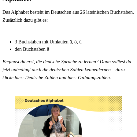
Das Alphabet besteht im Deutschen aus 26 lateinischen Buchstaben.
Zusätzlich dazu gibt es:
3 Buchstaben mit Umlauten ä, ö, ü
den Buchstaben ß
Beginnst du erst, die deutsche Sprache zu lernen? Dann solltest du
jetzt unbedingt auch die deutschen Zahlen kennenlernen – dazu
klicke
hier: Deutsche Zahlen
und
hier: Ordnungszahlen.