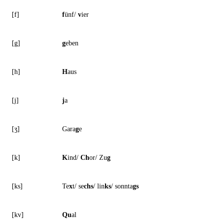
[f]
f
ünf/
v
ier
[g]
g
eben
[h]
H
aus
[j]
j
a
[ʒ]
Gara
g
e
[k]
K
ind/
Ch
or/ Zu
g
[ks]
Te
x
t/ se
chs
/ lin
ks
/ sonnta
gs
[kv]
Qu
al