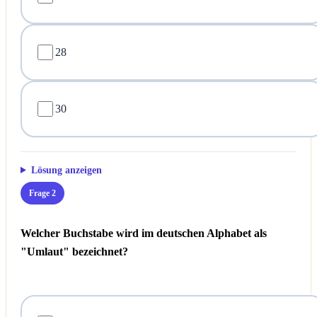
28
30
Lösung anzeigen
Frage 2
Welcher Buchstabe wird im deutschen Alphabet als
"Umlaut" bezeichnet?