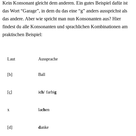
Kein Konsonant gleicht dem anderen. Ein gutes Beispiel dafür ist
das Wort “Garage”, in dem du das eine “g” anders aussprichst als
das andere. Aber wie spricht man nun Konsonanten aus? Hier
findest du alle Konsonanten und sprachlichen Kombinationen am
praktischen Beispiel:
Laut
Aussprache
[b]
Ball
​[ç​]
i
ch
/ farbi
g
x
la
ch
en
[d]
d
anke