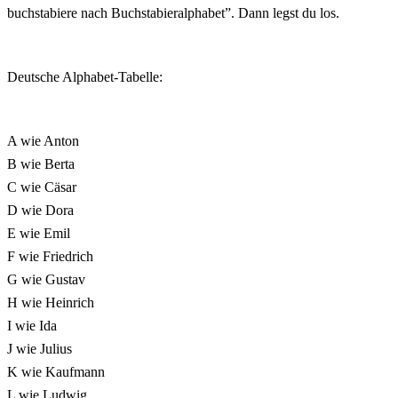
buchstabiere nach Buchstabieralphabet”. Dann legst du los.
Deutsche Alphabet-Tabelle:
A wie Anton
B wie Berta
C wie Cäsar
D wie Dora
E wie Emil
F wie Friedrich
G wie Gustav
H wie Heinrich
I wie Ida
J wie Julius
K wie Kaufmann
L wie Ludwig