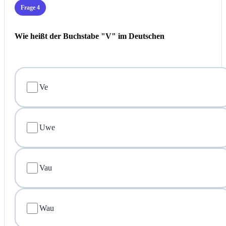
Frage 4
Wie heißt der Buchstabe "V" im Deutschen
Ve
Uwe
Vau
Wau