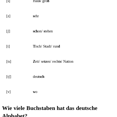
[s]
Hau
s
/ gro
ß
[z]
s
ehr
​[ʃ​]
sch
on/
s
tehen
[t]
T
isch/ S
t
adt/ run
d
[ts]
Z
eit/ se
tz
en/ rech
ts
/ Na
t
ion
[tʃ​]
deu
tsch
[v]
w
o
Wie viele Buchstaben hat das deutsche
Alphabet?