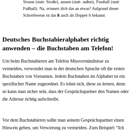
Strasse (statt: Straße), aussen (statt: außen), Fussball (statt:
Fußball). Na, erinnert dich das an etwas? Aufgrund dieser
Schreibweise ist das
ß
auch als Doppel-S bekannt.
Deutsches Buchstabieralphabet richtig
anwenden – die Buchstaben am Telefon!
Um beim Buchstabieren am Telefon Missverständnisse zu
vermeiden, verwendet man in der deutschen Sprache oft die ersten
Buchstaben von Vornamen. Jedem Buchstaben im Alphabet ist ein
spezifischer Name zugeordnet. Es lohnt sich, diese zu lernen, denn
so kann man sicher sein, dass der Gesprächspartner den Namen oder
die Adresse richtig aufschreibt.
Vor dem Buchstabieren sollte man seinem Gesprächspartner einen
Hinweis geben, um Verwirrung zu vermeiden. Zum Beispiel: “Ich