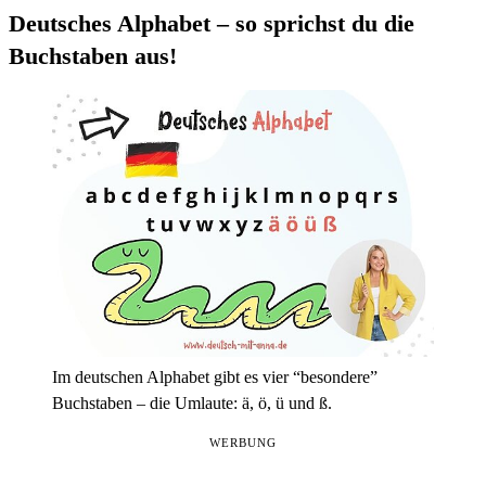
Deutsches Alphabet – so sprichst du die
Buchstaben aus!
Im deutschen Alphabet gibt es vier “besondere”
Buchstaben – die Umlaute: ä, ö, ü und ß.
WERBUNG