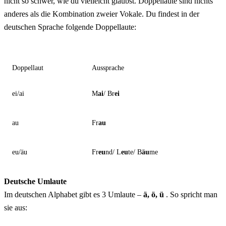
nicht so schwer, wie du vielleicht glaubst. Doppellaute sind nichts
anderes als die Kombination zweier Vokale. Du findest in der
deutschen Sprache folgende Doppellaute:
Doppellaut
Aussprache
ei/ai
M
ai
/ Br
ei
au
Fr
au
eu/äu
Fr
eu
nd/ L
eu
te/ B
äu
me
Deutsche Umlaute
Im deutschen Alphabet gibt es 3 Umlaute –
ä, ö, ü
. So spricht man
sie aus: