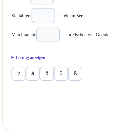
Sie fahren
einem See.
Man braucht
m Fischen viel Geduld.
Lösung anzeigen
ä
ö
ü
ß
⇧
Überprüfen