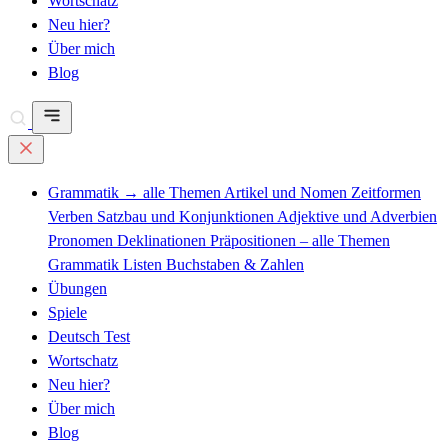
Wortschatz
Neu hier?
Über mich
Blog
Grammatik
→ alle Themen
Artikel und Nomen
Zeitformen
Verben
Satzbau und Konjunktionen
Adjektive und Adverbien
Pronomen
Deklinationen
Präpositionen – alle Themen
Grammatik Listen
Buchstaben & Zahlen
Übungen
Spiele
Deutsch Test
Wortschatz
Neu hier?
Über mich
Blog