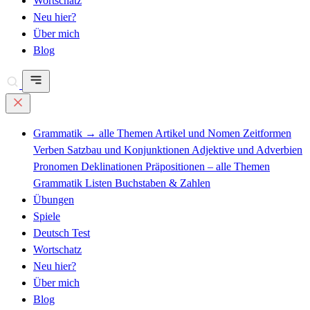
Wortschatz
Neu hier?
Über mich
Blog
Grammatik
→ alle Themen
Artikel und Nomen
Zeitformen
Verben
Satzbau und Konjunktionen
Adjektive und Adverbien
Pronomen
Deklinationen
Präpositionen – alle Themen
Grammatik Listen
Buchstaben & Zahlen
Übungen
Spiele
Deutsch Test
Wortschatz
Neu hier?
Über mich
Blog