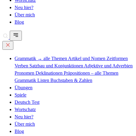
Wortschatz
Neu hier?
Über mich
Blog
Grammatik
→ alle Themen
Artikel und Nomen
Zeitformen
Verben
Satzbau und Konjunktionen
Adjektive und Adverbien
Pronomen
Deklinationen
Präpositionen – alle Themen
Grammatik Listen
Buchstaben & Zahlen
Übungen
Spiele
Deutsch Test
Wortschatz
Neu hier?
Über mich
Blog