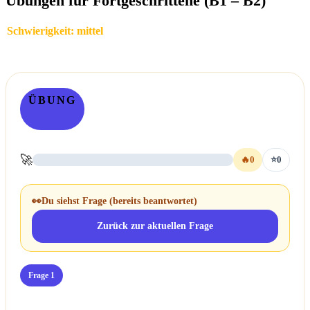
Übungen für Fortgeschrittene (B1 – B2)
Schwierigkeit: mittel
ÜBUNG
🚀
🔥
0
⭐
0
👀
Du siehst Frage
(bereits beantwortet)
Zurück zur aktuellen Frage
Frage 1