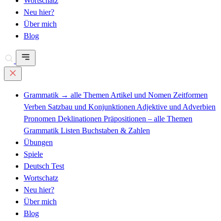
Wortschatz
Neu hier?
Über mich
Blog
Grammatik
→ alle Themen
Artikel und Nomen
Zeitformen
Verben
Satzbau und Konjunktionen
Adjektive und Adverbien
Pronomen
Deklinationen
Präpositionen – alle Themen
Grammatik Listen
Buchstaben & Zahlen
Übungen
Spiele
Deutsch Test
Wortschatz
Neu hier?
Über mich
Blog