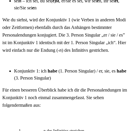
sei
n
– ich sei, du sei(
e)st
, er/sie es sei, wir sei
e
n, ihr sei
et
,
sie/Sie sei
e
n
Wie du siehst, wird der Konjunktiv 1 (wie Verben in anderen Modi
oder Zeitformen) ebenfalls durch das Anhängen bestimmter
Personalendungen konjugiert. Die 3. Person Singular „er / sie / es”
ist im Konjunktiv 1 identisch mit der 1. Person Singular „ich“. Hier
wird einfach nur die Endung (
-n
) des Infinitivs gestrichen.
Konjunktiv 1: ich
habe
(1. Person Singular) / er, sie, es
habe
(3. Person Singular)
Für einen besseren Überblick habe ich dir die Personalendungen im
Konjunktiv 1 noch einmal zusammengefasst. Sie sehen
folgendermaßen aus:
1.
-n des Infinitivs streichen