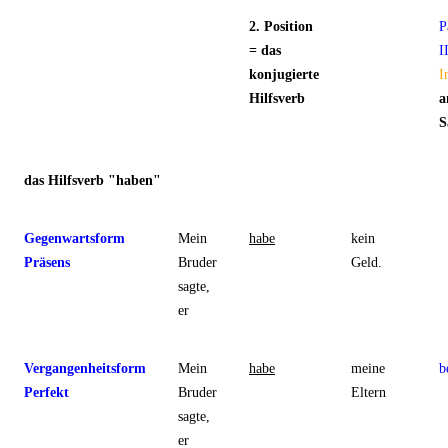
2. Position
P
= das
II
konjugierte
I
Hilfsverb
S
das Hilfsverb "haben"
Gegenwartsform
Mein
habe
kein
Präsens
Bruder
Geld.
sagte,
er
Vergangenheitsform
Mein
habe
meine
b
Perfekt
Bruder
Eltern
sagte,
er