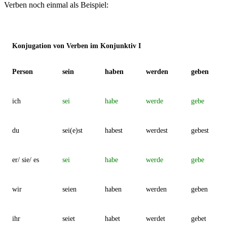
Verben noch einmal als Beispiel:
Konjugation von Verben im Konjunktiv I
Person
sein
haben
werden
geben
ich
sei
habe
werde
gebe
du
sei(e)st
habest
werdest
gebest
er/ sie/ es
sei
habe
werde
gebe
wir
seien
haben
werden
geben
ihr
seiet
habet
werdet
gebet