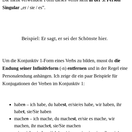
Singular
„er / sie / es”.
Beispiel: Er sagt, er sei der Schönste hier.
Um die Konjunktiv 1-Form eines Verbs zu bilden, musst du
die
Endung seiner Infinitivform
(-n)
entfernen
und in der Regel eine
Personalendung anhängen. Ich zeige dir ein paar Beispiele für
Konjugationen der Verben im Konjunktiv 1:
habe
n
– ich habe, du habe
st
, er/sie/es habe, wir haben, ihr
habe
t
, sie/Sie haben
mache
n
– ich mache, du mache
st
, er/sie es mache, wir
machen, ihr mache
t
, sie/Sie machen