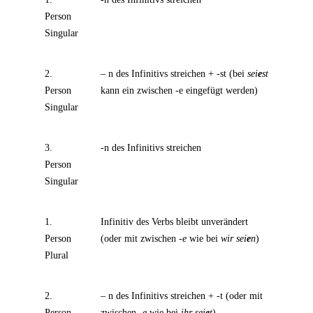
Person
Singular
2.
– n des Infinitivs streichen + -st (bei
sei
e
st
Person
kann ein zwischen -e eingefügt werden)
Singular
3.
-n des Infinitivs streichen
Person
Singular
1.
Infinitiv des Verbs bleibt unverändert
Person
(oder mit zwischen
-e
wie bei
wir sei
e
n
)
Plural
2.
– n des Infinitivs streichen + -t (oder mit
Person
zwischen
-e
wie bei
ihr sei
e
t
)