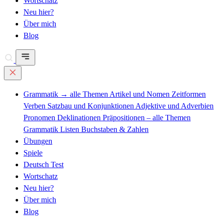
Wortschatz
Neu hier?
Über mich
Blog
Grammatik
→ alle Themen
Artikel und Nomen
Zeitformen
Verben
Satzbau und Konjunktionen
Adjektive und Adverbien
Pronomen
Deklinationen
Präpositionen – alle Themen
Grammatik Listen
Buchstaben & Zahlen
Übungen
Spiele
Deutsch Test
Wortschatz
Neu hier?
Über mich
Blog