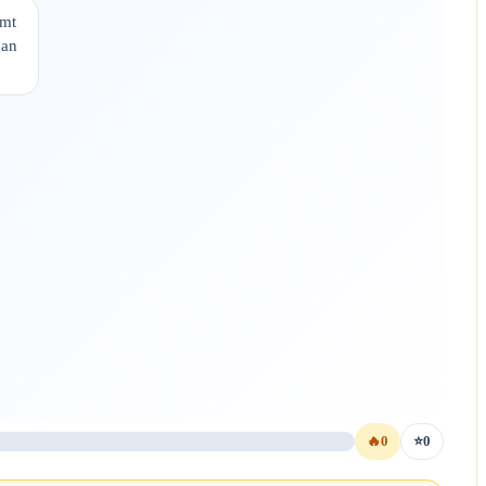
mmt
man
🔥
0
⭐
0