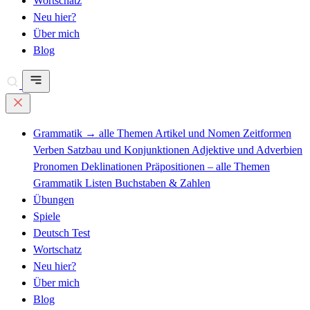
Wortschatz
Neu hier?
Über mich
Blog
Grammatik
→ alle Themen
Artikel und Nomen
Zeitformen
Verben
Satzbau und Konjunktionen
Adjektive und Adverbien
Pronomen
Deklinationen
Präpositionen – alle Themen
Grammatik Listen
Buchstaben & Zahlen
Übungen
Spiele
Deutsch Test
Wortschatz
Neu hier?
Über mich
Blog