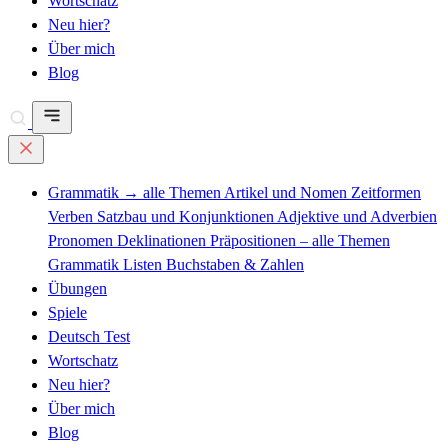
Wortschatz
Neu hier?
Über mich
Blog
Grammatik
→ alle Themen
Artikel und Nomen
Zeitformen
Verben
Satzbau und Konjunktionen
Adjektive und Adverbien
Pronomen
Deklinationen
Präpositionen – alle Themen
Grammatik Listen
Buchstaben & Zahlen
Übungen
Spiele
Deutsch Test
Wortschatz
Neu hier?
Über mich
Blog