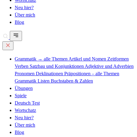
Wortschatz
Neu hier?
Über mich
Blog
Grammatik
→ alle Themen
Artikel und Nomen
Zeitformen
Verben
Satzbau und Konjunktionen
Adjektive und Adverbien
Pronomen
Deklinationen
Präpositionen – alle Themen
Grammatik Listen
Buchstaben & Zahlen
Übungen
Spiele
Deutsch Test
Wortschatz
Neu hier?
Über mich
Blog