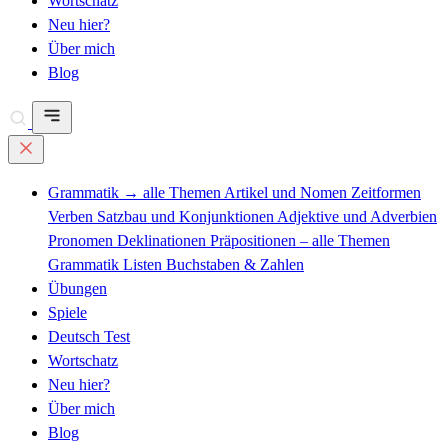
Wortschatz
Neu hier?
Über mich
Blog
Grammatik
→ alle Themen
Artikel und Nomen
Zeitformen
Verben
Satzbau und Konjunktionen
Adjektive und Adverbien
Pronomen
Deklinationen
Präpositionen – alle Themen
Grammatik Listen
Buchstaben & Zahlen
Übungen
Spiele
Deutsch Test
Wortschatz
Neu hier?
Über mich
Blog