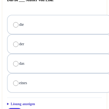
die
der
das
eines
Lösung anzeigen