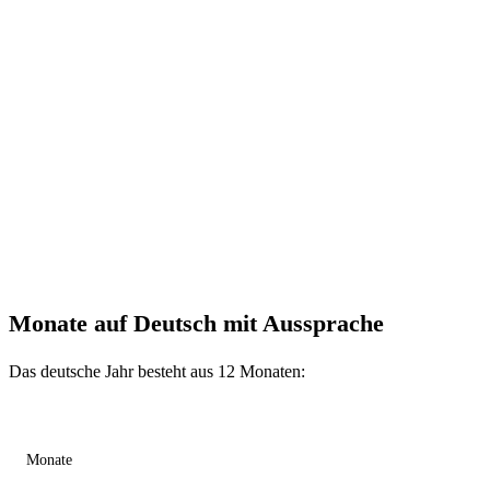
Inhalt:
Monate auf Deutsch mit Aussprache
Bespielsätze mit Monaten auf Deutsch
Monate auf Deutsch – Abkürzungen
Monate auf Deutsch – Übungen
Monate auf Deutsch mit Aussprache
Das deutsche Jahr besteht aus 12 Monaten:
Monate