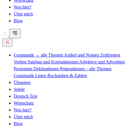
Wortschatz
Neu hier?
Über mich
Blog
Grammatik
→ alle Themen
Artikel und Nomen
Zeitformen
Verben
Satzbau und Konjunktionen
Adjektive und Adverbien
Pronomen
Deklinationen
Präpositionen – alle Themen
Grammatik Listen
Buchstaben & Zahlen
Übungen
Spiele
Deutsch Test
Wortschatz
Neu hier?
Über mich
Blog