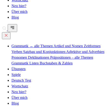
Wortschatz
Neu hier?
Über mich
Blog
Grammatik
→ alle Themen
Artikel und Nomen
Zeitformen
Verben
Satzbau und Konjunktionen
Adjektive und Adverbien
Pronomen
Deklinationen
Präpositionen – alle Themen
Grammatik Listen
Buchstaben & Zahlen
Übungen
Spiele
Deutsch Test
Wortschatz
Neu hier?
Über mich
Blog