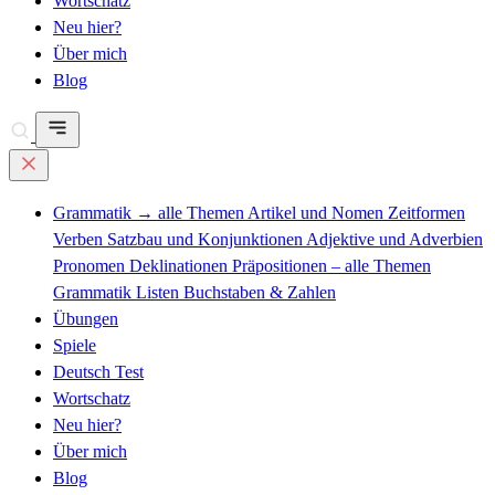
Wortschatz
Neu hier?
Über mich
Blog
Grammatik
→ alle Themen
Artikel und Nomen
Zeitformen
Verben
Satzbau und Konjunktionen
Adjektive und Adverbien
Pronomen
Deklinationen
Präpositionen – alle Themen
Grammatik Listen
Buchstaben & Zahlen
Übungen
Spiele
Deutsch Test
Wortschatz
Neu hier?
Über mich
Blog