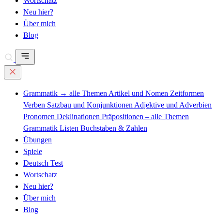
Wortschatz
Neu hier?
Über mich
Blog
Grammatik
→ alle Themen
Artikel und Nomen
Zeitformen
Verben
Satzbau und Konjunktionen
Adjektive und Adverbien
Pronomen
Deklinationen
Präpositionen – alle Themen
Grammatik Listen
Buchstaben & Zahlen
Übungen
Spiele
Deutsch Test
Wortschatz
Neu hier?
Über mich
Blog