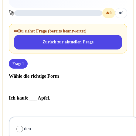
🚀
🔥
0
⭐
0
👀
Du siehst Frage
(bereits beantwortet)
Zurück zur aktuellen Frage
Frage 1
Wähle die richtige Form
Ich kaufe ___ Apfel.
den