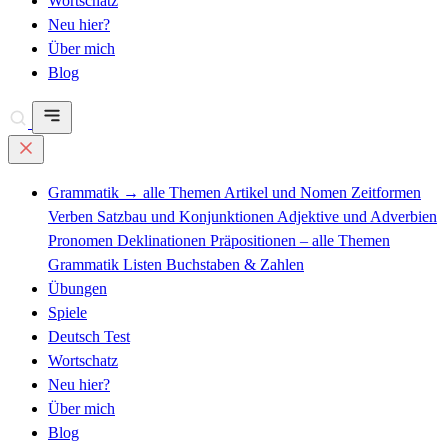
Wortschatz
Neu hier?
Über mich
Blog
Grammatik
→ alle Themen
Artikel und Nomen
Zeitformen
Verben
Satzbau und Konjunktionen
Adjektive und Adverbien
Pronomen
Deklinationen
Präpositionen – alle Themen
Grammatik Listen
Buchstaben & Zahlen
Übungen
Spiele
Deutsch Test
Wortschatz
Neu hier?
Über mich
Blog