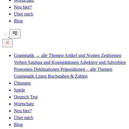
Wortschatz
Neu hier?
Über mich
Blog
Grammatik
→ alle Themen
Artikel und Nomen
Zeitformen
Verben
Satzbau und Konjunktionen
Adjektive und Adverbien
Pronomen
Deklinationen
Präpositionen – alle Themen
Grammatik Listen
Buchstaben & Zahlen
Übungen
Spiele
Deutsch Test
Wortschatz
Neu hier?
Über mich
Blog