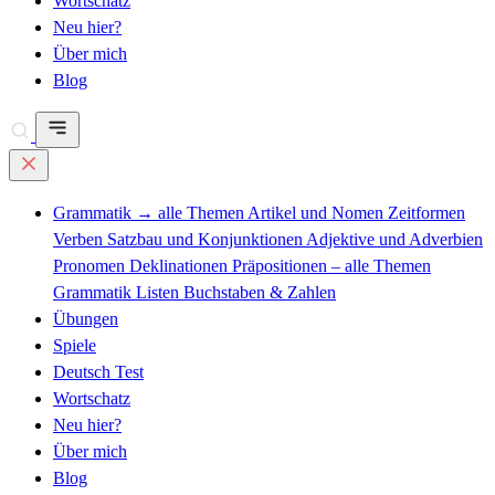
Wortschatz
Neu hier?
Über mich
Blog
Grammatik
→ alle Themen
Artikel und Nomen
Zeitformen
Verben
Satzbau und Konjunktionen
Adjektive und Adverbien
Pronomen
Deklinationen
Präpositionen – alle Themen
Grammatik Listen
Buchstaben & Zahlen
Übungen
Spiele
Deutsch Test
Wortschatz
Neu hier?
Über mich
Blog