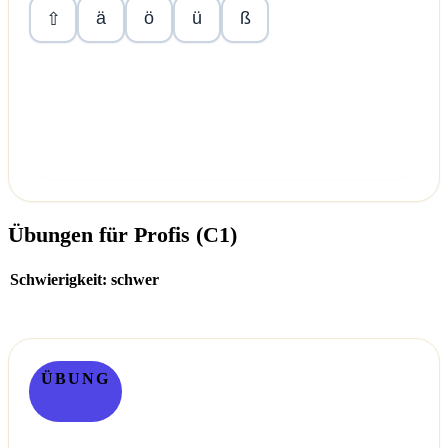
ä
ö
ü
ß
⇧
Überprüfen
Übungen für Profis (C1)
Schwierigkeit: schwer
ÜBUNG