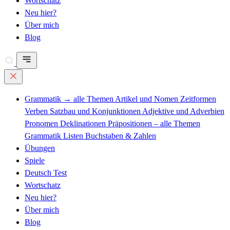
Wortschatz
Neu hier?
Über mich
Blog
Grammatik
→ alle Themen
Artikel und Nomen
Zeitformen
Verben
Satzbau und Konjunktionen
Adjektive und Adverbien
Pronomen
Deklinationen
Präpositionen – alle Themen
Grammatik Listen
Buchstaben & Zahlen
Übungen
Spiele
Deutsch Test
Wortschatz
Neu hier?
Über mich
Blog